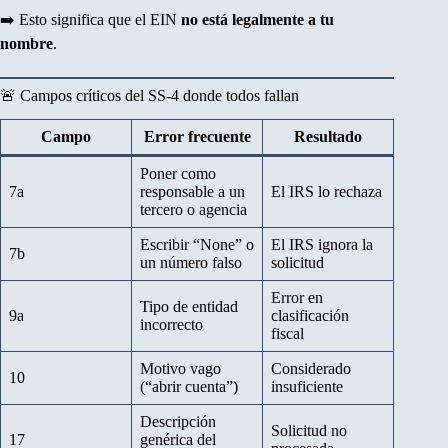
➡️ Esto significa que el EIN
no está legalmente a tu
nombre
.
🚨 Campos críticos del SS-4 donde todos fallan
Campo
Error frecuente
Resultado
Poner como
7a
responsable a un
El IRS lo rechaza
tercero o agencia
Escribir “None” o
El IRS ignora la
7b
un número falso
solicitud
Error en
Tipo de entidad
9a
clasificación
incorrecto
fiscal
Motivo vago
Considerado
10
(“abrir cuenta”)
insuficiente
Descripción
Solicitud no
17
genérica del