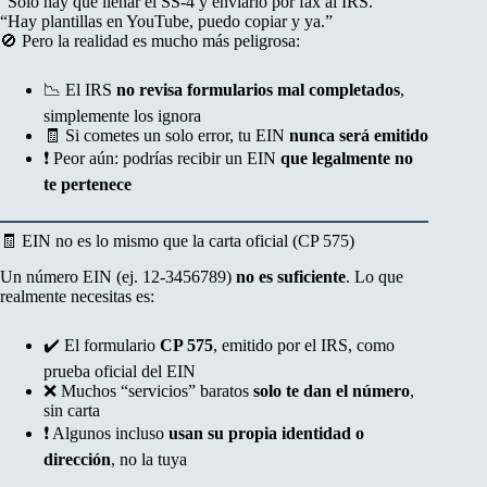
“Solo hay que llenar el SS-4 y enviarlo por fax al IRS.”
“Hay plantillas en YouTube, puedo copiar y ya.”
🚫 Pero la realidad es mucho más peligrosa:
📉 El IRS
no revisa formularios mal completados
,
simplemente los ignora
🧾 Si cometes un solo error, tu EIN
nunca será emitido
❗ Peor aún: podrías recibir un EIN
que legalmente no
te pertenece
🧾 EIN no es lo mismo que la carta oficial (CP 575)
Un número EIN (ej. 12-3456789)
no es suficiente
. Lo que
realmente necesitas es:
✔️ El formulario
CP 575
, emitido por el IRS, como
prueba oficial del EIN
❌ Muchos “servicios” baratos
solo te dan el número
,
sin carta
❗ Algunos incluso
usan su propia identidad o
dirección
, no la tuya