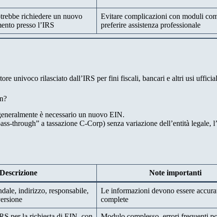
trebbe richiedere un nuovo
Evitare complicazioni con moduli com
ento presso l’IRS
preferire assistenza professionale
 univoco rilasciato dall’IRS per fini fiscali, bancari e altri usi ufficial
on?
 generalmente è necessario un nuovo EIN.
pass-through” a tassazione C-Corp) senza variazione dell’entità legale, 
Descrizione
Note importanti
ale, indirizzo, responsabile,
Le informazioni devono essere accura
ersione
complete
RS per la richiesta di EIN, con
Modulo complesso, errori frequenti p