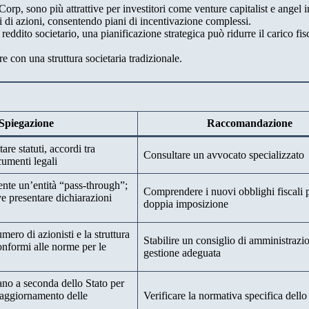
Corp, sono più attrattive per investitori come venture capitalist e angel i
 di azioni, consentendo piani di incentivazione complessi.
ddito societario, una pianificazione strategica può ridurre il carico fis
re con una struttura societaria tradizionale.
Spiegazione
Raccomandazione
are statuti, accordi tra
Consultare un avvocato specializzato
ocumenti legali
nte un’entità “pass-through”;
Comprendere i nuovi obblighi fiscali p
e presentare dichiarazioni
doppia imposizione
umero di azionisti e la struttura
Stabilire un consiglio di amministrazi
onformi alle norme per le
gestione adeguata
no a seconda dello Stato per
’aggiornamento delle
Verificare la normativa specifica dello