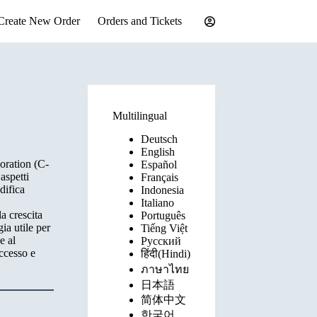
Create New Order
Orders and Tickets
Multilingual
Deutsch
English
oration (C-
Español
aspetti
Français
difica
Indonesia
Italiano
a crescita
Português
ia utile per
Tiếng Việt
e al
Русский
ccesso e
हिंदी(Hindi)
ภาษาไทย
日本語
简体中文
한국어