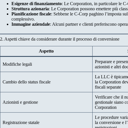
Esigenze di finanziamento
: Le Corporation, in particolare le C-
Struttura azionaria
: Le Corporation possono emettere più classi
Pianificazione fiscale
: Sebbene le C-Corp paghino l’imposta sul re
complessivo.
Immagine aziendale
: Alcuni partner e clienti preferiscono opera
2. Aspetti chiave da considerare durante il processo di conversione
Aspetto
Preparare e present
Modifiche legali
azionisti e altri d
La LLC è tipicame
Cambio dello status fiscale
la Corporation dev
fiscali separate
Verificare che il n
Azionisti e gestione
gestionale siano c
Corporation
Le procedure varia
Registrazione statale
la conversione e l
registrazioni