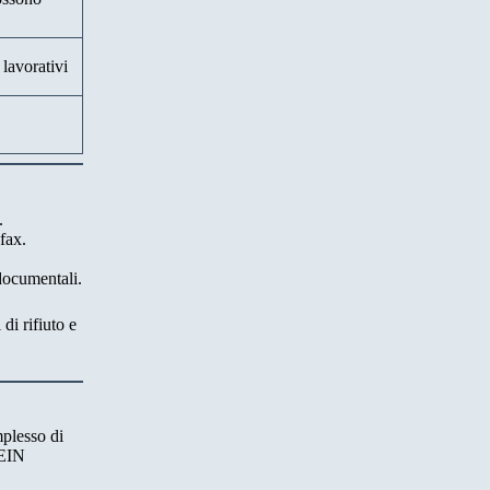
lavorativi
.
fax.
 documentali.
di rifiuto e
mplesso di
dEIN