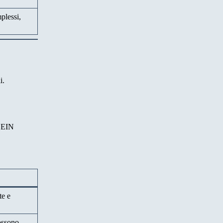
plessi,
i.
l’EIN
te e
ossono