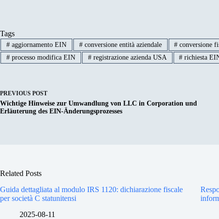
Tags
#
aggiornamento EIN
#
conversione entità aziendale
#
conversione f
#
processo modifica EIN
#
registrazione azienda USA
#
richiesta E
PREVIOUS
POST
Wichtige Hinweise zur Umwandlung von LLC in Corporation und
Erläuterung des EIN-Änderungsprozesses
Related Posts
Guida dettagliata al modulo IRS 1120: dichiarazione fiscale
Respo
per società C statunitensi
inform
2025-08-11