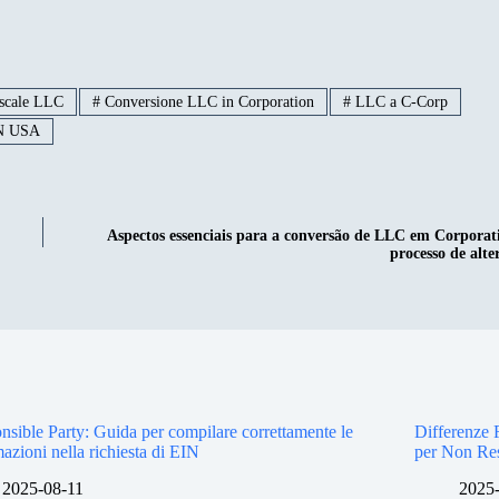
iscale LLC
#
Conversione LLC in Corporation
#
LLC a C-Corp
IN USA
Aspectos essenciais para a conversão de LLC em Corporat
processo de alt
nsible Party: Guida per compilare correttamente le
Differenze 
azioni nella richiesta di EIN
per Non Resi
2025-08-11
2025