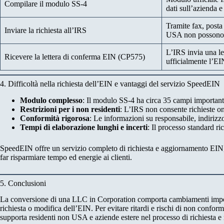
Compilare il modulo SS-4
dati sull’azienda e
Tramite fax, posta 
Inviare la richiesta all’IRS
USA non possono f
L’IRS invia una le
Ricevere la lettera di conferma EIN (CP575)
ufficialmente l’EI
4. Difficoltà nella richiesta dell’EIN e vantaggi del servizio SpeedEIN
Modulo complesso
: Il modulo SS-4 ha circa 35 campi importanti;
Restrizioni per i non residenti
: L’IRS non consente richieste on
Conformità rigorosa
: Le informazioni su responsabile, indirizzo
Tempi di elaborazione lunghi e incerti
: Il processo standard ri
SpeedEIN offre un servizio completo di richiesta e aggiornamento EIN, ga
far risparmiare tempo ed energie ai clienti.
5. Conclusioni
La conversione di una LLC in Corporation comporta cambiamenti importan
richiesta o modifica dell’EIN. Per evitare ritardi e rischi di non conformi
supporta residenti non USA e aziende estere nel processo di richiesta e