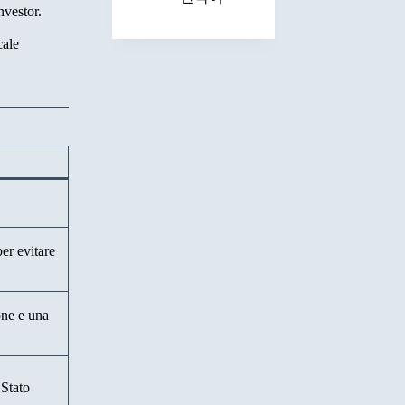
nvestor.
cale
er evitare
one e una
 Stato