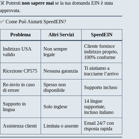
☠️ Potresti
non sapere mai
se la tua domanda EIN è stata
approvata.
✅ Come Può Aiutarti SpeedEIN?
Problema
Altri Servizi
SpeedEIN
Cliente fornisce
Indirizzo USA
Non sempre
indirizzo proprio,
valido
legale
100% conforme
Ti aiutiamo a
Ricezione CP575
Nessuna garanzia
tracciarne l’arrivo
Re-invio in caso
Spesso non
Supporto incluso
di errore
disponibile
14 lingue
Supporto in
Solo inglese
supportate,
lingua
incluso italiano
Email 24/7 con
Assistenza clienti
Limitata o assente
risposta rapida