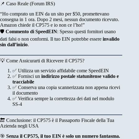
📌 Caso Reale (Forum IRS)
“Ho comprato un EIN da un sito per $50, promettevano
consegna in 1 ora. Dopo 2 mesi, nessun documento ricevuto.
Amazon chiede il CP575 e io non ce l’ho!”
🛡️
Commento di SpeedEIN
: Spesso questi fornitori usano
dati falsi o non conformi. Il tuo EIN potrebbe essere
invalido
sin dall’inizio
.
💡 Come Assicurarti di Ricevere il CP575?
✅ Utilizza un servizio affidabile come SpeedEIN
✅ Fornisci un
indirizzo postale statunitense valido e
tracciabile
✅ Conserva una copia scannerizzata non appena ricevi
il documento
✅ Verifica sempre la correttezza dei dati nel modulo
SS-4
🔚 Conclusione: il CP575 è il Passaporto Fiscale della Tua
Azienda negli USA
🎯
Senza il CP575, il tuo EIN è solo un numero fantasma.