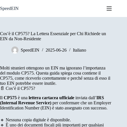
Skip
to
SpeedEIN
content
Cos’è il CP575? La Lettera Essenziale per Chi Richiede un
EIN da Non-Residente
SpeedEIN
2025-06-26
Italiano
Molti stranieri ottengono un EIN ma ignorano l’importanza
del modulo CP575. Questa guida spiega cosa contiene il
CP575, come riceverlo correttamente e perché senza di esso il
tuo EIN potrebbe essere inutile.
📄 Cos’è il CP575?
Il
CP575
è una
lettera cartacea ufficiale
inviata dall’
IRS
(Internal Revenue Service)
per confermare che un Employer
Identification Number (EIN) è stato assegnato con successo.
🔹 Nessuna copia digitale è disponibile.
🔹 È uno dei documenti fiscali più importanti per qualsiasi