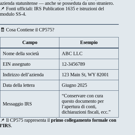
azienda statunitense — anche se posseduta da uno straniero.
📌 Fonti ufficiali: IRS Publication 1635 e istruzioni del
modulo SS-4.
🧾 Cosa Contiene il CP575?
Campo
Esempio
Nome della società
ABC LLC
EIN assegnato
12-3456789
Indirizzo dell’azienda
123 Main St, WY 82001
Data della lettera
Giugno 2025
“Conservare con cura
questo documento per
Messaggio IRS
l’apertura di conti,
dichiarazioni fiscali, ecc.”
📌 Il CP575 rappresenta il
primo collegamento formale con
l’IRS
.