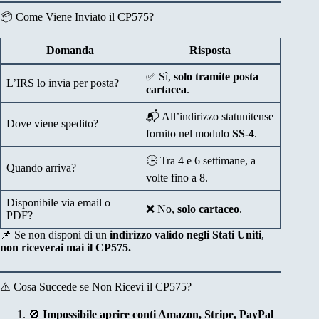
📦 Come Viene Inviato il CP575?
Domanda
Risposta
✅ Sì,
solo tramite posta
L’IRS lo invia per posta?
cartacea
.
📬 All’indirizzo statunitense
Dove viene spedito?
fornito nel modulo
SS-4
.
🕒 Tra 4 e 6 settimane, a
Quando arriva?
volte fino a 8.
Disponibile via email o
❌ No,
solo cartaceo
.
PDF?
📌 Se non disponi di un
indirizzo valido negli Stati Uniti
,
non riceverai mai il CP575.
⚠️ Cosa Succede se Non Ricevi il CP575?
🚫
Impossibile aprire conti Amazon, Stripe, PayPal