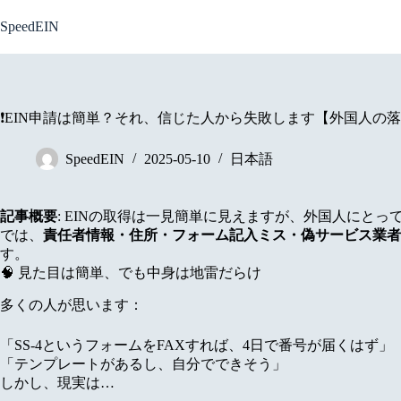
Skip
to
SpeedEIN
content
❗EIN申請は簡単？それ、信じた人から失敗します【外国人の
SpeedEIN
2025-05-10
日本語
記事概要
: EINの取得は一見簡単に見えますが、外国人にと
では、
責任者情報・住所・フォーム記入ミス・偽サービス業者
す。
🧠 見た目は簡単、でも中身は地雷だらけ
多くの人が思います：
「SS-4というフォームをFAXすれば、4日で番号が届くはず」
「テンプレートがあるし、自分でできそう」
しかし、現実は…