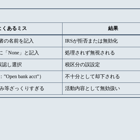
よくあるミス
結果
者の名前を記入
IRSが拒否または無効化
に「None」と記入
処理されず無視される
を誤認し選択
税区分の誤設定
en bank acct”）
不十分として却下される
e” のみ等ざっくりすぎる
活動内容として無効扱い