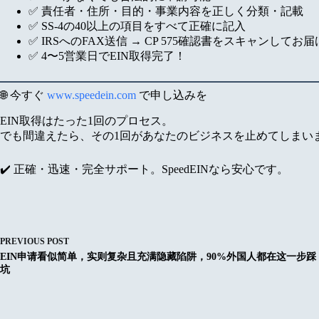
✅ 責任者・住所・目的・事業内容を正しく分類・記載
✅ SS-4の40以上の項目をすべて正確に記入
✅ IRSへのFAX送信 → CP 575確認書をスキャンしてお届
✅ 4〜5営業日でEIN取得完了！
🌐 今すぐ
www.speedein.com
で申し込みを
EIN取得はたった1回のプロセス。
でも間違えたら、その1回があなたのビジネスを止めてしまい
✔️ 正確・迅速・完全サポート。SpeedEINなら安心です。
PREVIOUS
POST
EIN申请看似简单，实则复杂且充满隐藏陷阱，90%外国人都在这一步踩
坑