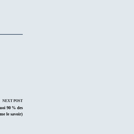
NEXT
POST
quoi 90 % des
me le savoir)