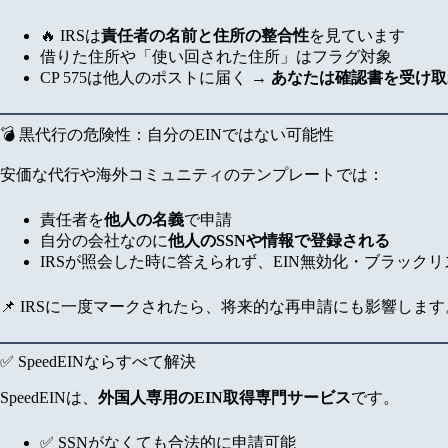
🔥 IRSは
責任者の名前と住所の整合性
を見ています
借りた住所や「使い回された住所」はフラグ対象
CP 575は他人のポストに届く →
あなたは確認書を受け取
💣 黒代行の危険性：自分のEINではない可能性
安価な代行や海外コミュニティのテンプレートでは：
責任者を
他人の名義
で申請
自分の会社なのに
他人のSSNや情報で登録される
IRSが照会した時に答えられず、EIN無効化・ブラック
📌 IRSに一度マークされたら、将来的な再申請にも影響します
✅ SpeedEINならすべて解決
SpeedEINは、
外国人専用のEIN取得専門サービス
です。
✅ SSNがなくても合法的に申請可能