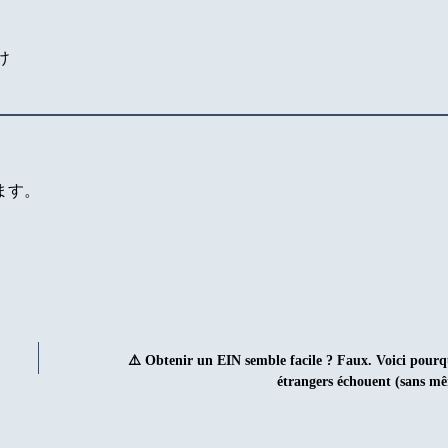
け
ます。
⚠️ Obtenir un EIN semble facile ? Faux. Voici pour
étrangers échouent (sans mê