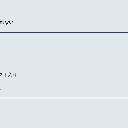
れない
リスト入り
。