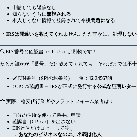
申請しても返信なし
知らないうちに
無視される
本人じゃない情報で登録されて
今後問題になる
📌
IRSは間違いを教えてくれません
。ただ静かに、
処理しない
🔍 EIN番号と確認書（CP 575）は別物です！
たとえ誰かが「番号」だけ教えてくれても、それだけでは不十
✔️ EIN番号（9桁の税番号）＝ 例：
12-3456789
❗ CP 575確認書＝ IRSが正式に発行する
公式な証明レター
💡 実際、格安代行業者やプラットフォーム業者は：
自分の住所を使って勝手に申請
確認書（CP 575）を出さない
EIN番号だけコピーして渡す
→
あなたのビジネスなのに、名義は他人