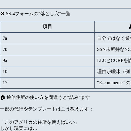
🚫 SS-4フォームの“落とし穴”一覧
項目
7a
自分ではなく業
7b
SSN未所持なの
9a
LLCとCORP
10
理由が曖昧（例：”Op
17
“E-commerc
🏠 通信住所の使い方を間違うと“詰み”ます
一部の代行やテンプレートはこう教えます：
「このアメリカの住所を使えばいい」
しかし現実には…