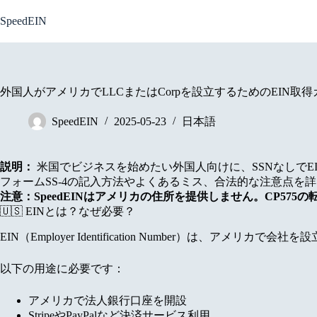
Skip
to
SpeedEIN
content
外国人がアメリカでLLCまたはCorpを設立するためのEIN取得
SpeedEIN
2025-05-23
日本語
説明：
米国でビジネスを始めたい外国人向けに、SSNなしでE
フォームSS-4の記入方法やよくあるミス、合法的な注意点を詳
注意：SpeedEINはアメリカの住所を提供しません。CP5
🇺🇸 EINとは？なぜ必要？
EIN（Employer Identification Number）は、アメ
以下の用途に必要です：
アメリカで法人銀行口座を開設
StripeやPayPalなど決済サービス利用