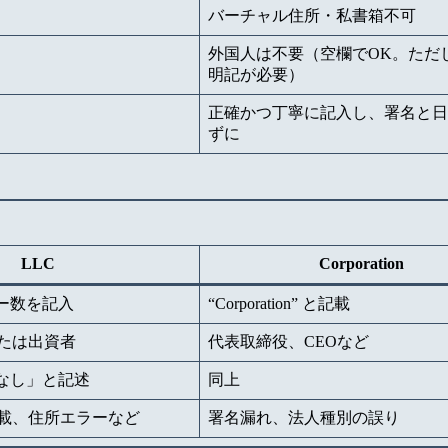
バーチャル住所・私書箱不可
外国人は不要（空欄でOK。ただ
明記が必要）
正確かつ丁寧に記入し、署名と日
ずに
LLC
Corporation
ンバー数を記入
“Corporation” と記載
たは出資者
代表取締役、CEOなど
Nなし」と記述
同上
載、住所エラーなど
署名漏れ、法人種別の誤り