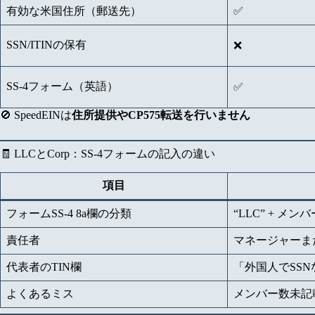
有効な米国住所（郵送先）
✅
SSN/ITINの保有
❌
SS-4フォーム（英語）
✅
🚫 SpeedEINは
住所提供やCP575転送を行いません
🧾 LLCとCorp：SS-4フォームの記入の違い
項目
フォームSS-4 8a欄の分類
“LLC” + メ
責任者
マネージャーま
代表者のTIN欄
「外国人でSS
よくあるミス
メンバー数未記