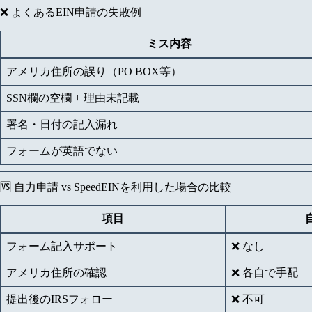
❌ よくあるEIN申請の失敗例
ミス内容
アメリカ住所の誤り（PO BOX等）
SSN欄の空欄 + 理由未記載
署名・日付の記入漏れ
フォームが英語でない
🆚 自力申請 vs SpeedEINを利用した場合の比較
項目
フォーム記入サポート
❌ なし
アメリカ住所の確認
❌ 各自で手配
提出後のIRSフォロー
❌ 不可