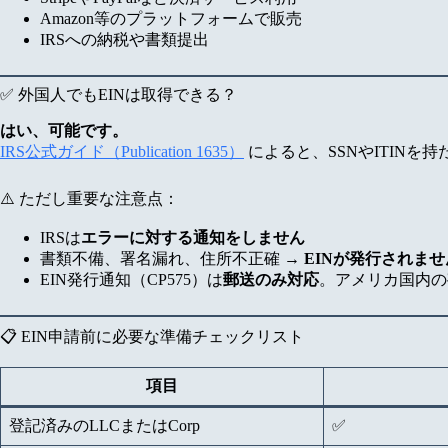
Amazon等のプラットフォームで販売
IRSへの納税や書類提出
✅ 外国人でもEINは取得できる？
はい、可能です。
IRS公式ガイド（Publication 1635）
によると、SSNやITINを
⚠️ ただし重要な注意点：
IRSは
エラーに対する通知をしません
書類不備、署名漏れ、住所不正確 →
EINが発行されませ
EIN発行通知（CP575）は
郵送のみ対応
。アメリカ国内の
📋 EIN申請前に必要な準備チェックリスト
項目
登記済みのLLCまたはCorp
✅