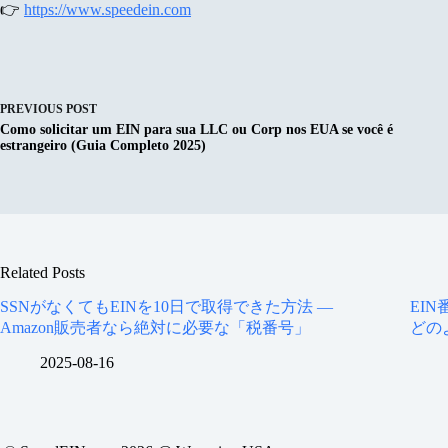
👉
https://www.speedein.com
PREVIOUS
POST
Como solicitar um EIN para sua LLC ou Corp nos EUA se você é
estrangeiro (Guia Completo 2025)
Related Posts
SSNがなくてもEINを10日で取得できた方法 ―
EI
Amazon販売者なら絶対に必要な「税番号」
どの
2025-08-16