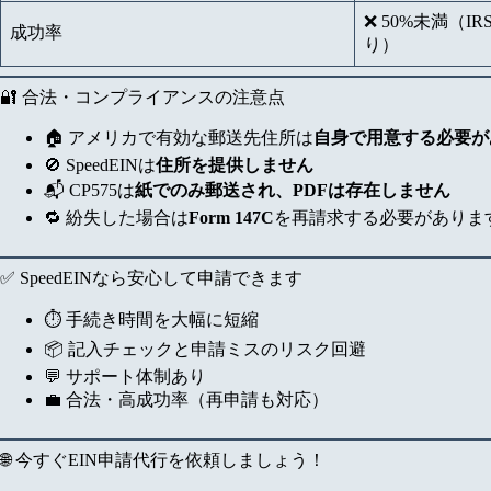
❌ 50%未満（
成功率
り）
🔐 合法・コンプライアンスの注意点
🏠 アメリカで有効な郵送先住所は
自身で用意する必要が
🚫 SpeedEINは
住所を提供しません
📬 CP575は
紙でのみ郵送され、PDFは存在しません
🔁 紛失した場合は
Form 147C
を再請求する必要がありま
✅ SpeedEINなら安心して申請できます
⏱️ 手続き時間を大幅に短縮
📦 記入チェックと申請ミスのリスク回避
💬 サポート体制あり
💼 合法・高成功率（再申請も対応）
🌐 今すぐEIN申請代行を依頼しましょう！