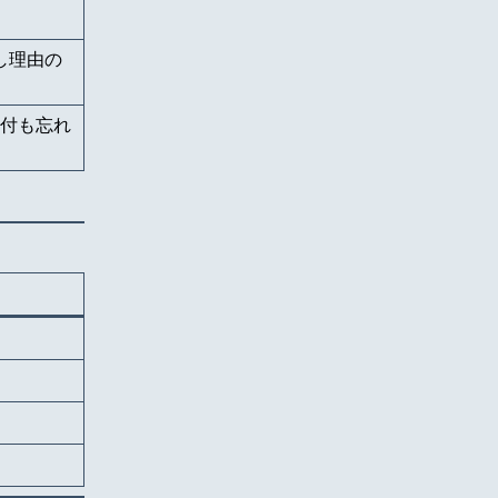
し理由の
付も忘れ