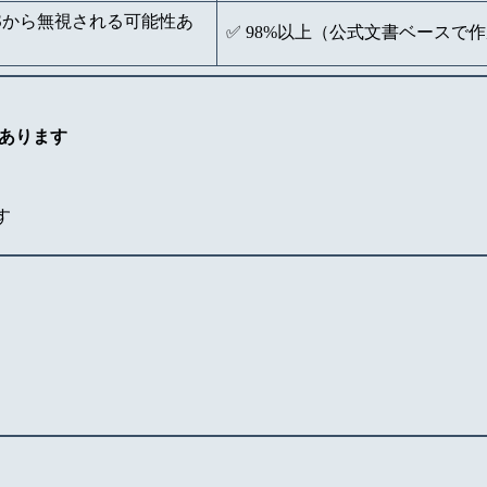
IRSから無視される可能性あ
✅ 98%以上（公式文書ベースで
あります
す