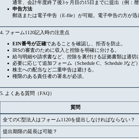
通常、会計年度終了後3ヶ月目の15日までに提出（例：暦
申告方法
郵送または電子申告（E-file）が可能。電子申告の方が
4. フォーム1120記入時の注意点
EIN番号が正確
であることを確認し、拒否を防止。
IRSの審査のために収入と控除を明確に分ける。
給与明細や請求書など、控除を裏付ける証拠書類は適切
必要に応じて追加フォーム（Schedule C、Schedule Jな
株主への配当など二重申告は避ける。
権限のある責任者の署名が必須。
5. よくある質問（FAQ）
質問
全てのC型法人はフォーム1120を提出しなければならない？
提出期限の延長は可能？