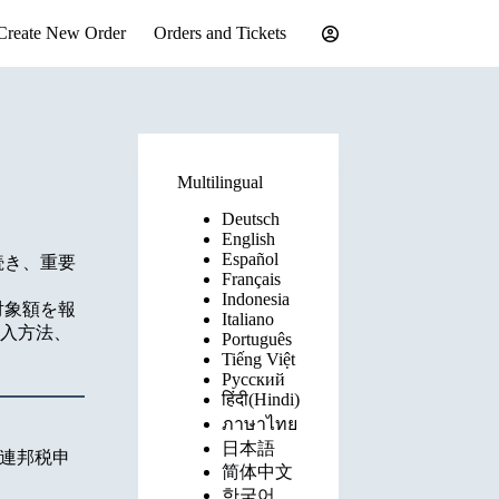
Create New Order
Orders and Tickets
Multilingual
Deutsch
English
Español
続き、重要
Français
Indonesia
対象額を報
Italiano
入方法、
Português
Tiếng Việt
Русский
हिंदी(Hindi)
ภาษาไทย
日本語
めの連邦税申
简体中文
한국어