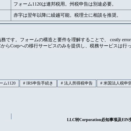
フォーム1120は連邦税用。州税申告は別途必要。
赤字は翌年以降に繰越可能。税理士に相談を推奨。
。フォームの構造と要件を理解することで、 costly errors 
およびLLCからCorpへの移行サービスのみを提供し、税務サービスは
ーム1120
#
IRS申告手続き
#
法人所得税申告
#
米国法人税申
LLC转Corporation必知事项及E