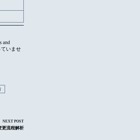
and
行っていませ
告
NEXT
POST
IN变更流程解析