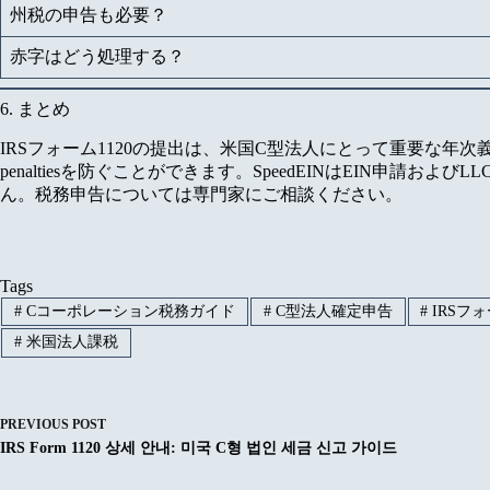
州税の申告も必要？
赤字はどう処理する？
6. まとめ
IRSフォーム1120の提出は、米国C型法人にとって重要な年次義務です
penaltiesを防ぐことができます。SpeedEINはEIN申請
ん。税務申告については専門家にご相談ください。
Tags
#
Cコーポレーション税務ガイド
#
C型法人確定申告
#
IRSフォ
#
米国法人課税
PREVIOUS
POST
IRS Form 1120 상세 안내: 미국 C형 법인 세금 신고 가이드