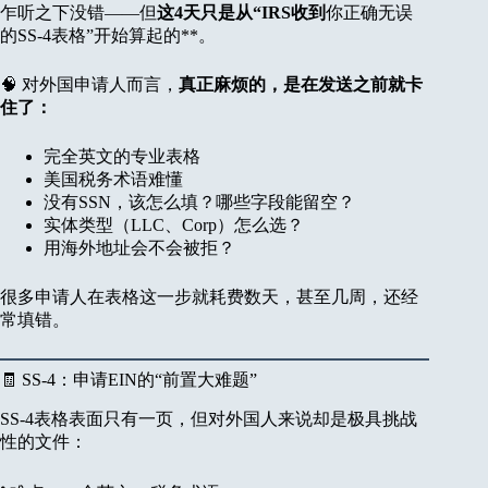
乍听之下没错——但
这4天只是从“IRS收到
你正确无误
的SS-4表格”开始算起的**。
🧠 对外国申请人而言，
真正麻烦的，是在发送之前就卡
住了：
完全英文的专业表格
美国税务术语难懂
没有SSN，该怎么填？哪些字段能留空？
实体类型（LLC、Corp）怎么选？
用海外地址会不会被拒？
很多申请人在表格这一步就耗费数天，甚至几周，还经
常填错。
🧾 SS-4：申请EIN的“前置大难题”
SS-4表格表面只有一页，但对外国人来说却是极具挑战
性的文件：