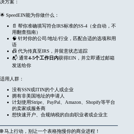
决方案：
🌟 SpeedEIN能为你做什么：
📄 帮你准确填写符合IRS标准的SS-4（全自动，不
用翻查指南）
🧠 针对你的公司/地址/行业，匹配合适的选项和用
语
📠 代为传真至IRS，并留意状态追踪
📬 通常
4-5个工作日内
获得EIN，并立即通过邮箱
发送给你
适用人群：
没有SSN或ITIN的个人或企业
拥有非美国地址的申请人
计划使用Stripe、PayPal、Amazon、Shopify等平台
的卖家或服务商
想快速开户、合规纳税的自由职业者或企业主
🌐 马上行动，别让一个表格拖慢你的商业进程！