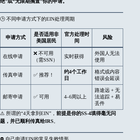
绝”或“无限期搁置”你的申请。
🕒 不同申请方式下的EIN处理周期
是否适用非
官方处理时
申请方式
风险
美国居民
间
❌ 不可用
外国人无法
在线申请
实时获得
（需SSN）
使用
约4个工作
格式或内容
传真申请
✅ 推荐！
日
错误会延误
路途远 + 无
邮寄申请
✅ 可用
4–6周以上
法追踪 + 易
丢件
⚠️ 所谓的“4天拿到EIN”，
前提是你的SS-4填得毫无问
题，并已顺利传真给IRS
。
⛔ 自己申请EIN的常见失败情形