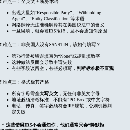
❗ 难点一：全英文 + 税务术语
出现大量如“Responsible Party”、“Withholding
Agent”、“Entity Classification”等术语
网络翻译无法准确解释其在美国税法中的含义
一旦误填，就会被IRS拒绝，且不会通知你原因
❗ 难点二：非美国人没有SSN/ITIN，该如何填写？
第7b行常被错误填写为“None”或胡乱填数字
这种做法反而会导致申请失败
有些字段该留空，有些必须写，
判断标准极不直观
❗ 难点三：格式极其严格
所有字母需
全大写英文
，无任何非英文字母
地址必须清晰标准，不能有“PO Box”或中文字符
电话、传真、签字必须符合IRS规范，否则机器判
定失败
📌
这些错误IRS不会通知你，他们通常只会“静默拒