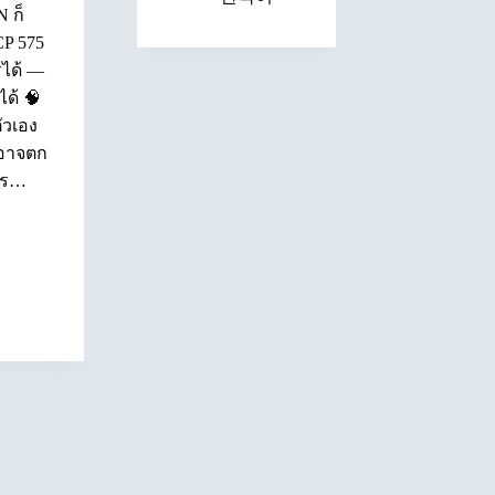
 ก็
CP 575
รได้ —
ได้ 🧠
ัวเอง
ณอาจตก
สาร…