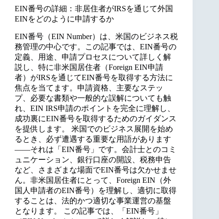
EIN番号の詳細：非居住者がIRSを通じて外国
EINをどのように申請するか
EIN番号（EIN Number）は、米国のビジネス税
務管理の中心です。この記事では、EIN番号の
定義、用途、申請プロセスについて詳しく解
説し、特に非米国居住者（Foreign EIN申請
者）がIRSを通じてEIN番号を取得する方法に
焦点を当てます。申請資格、主要なステッ
プ、必要な書類や一般的な誤解についても触
れ、EIN IRS申請のポイントを完全に理解し、
成功裏にEIN番号を取得するためのガイダンス
を提供します。 米国でのビジネス展開を始め
るとき、必ず遭遇する重要な用語があります
——それは「EIN番号」です。会計士とのコミ
ュニケーション、銀行口座の開設、税務申告
など、さまざまな場面でEIN番号は欠かせませ
ん。非米国居住者にとって、Foreign EIN（外
国人申請者のEIN番号）を理解し、適切に取得
することは、法的かつ適切な事業運営の基盤
となります。 この記事では、「EIN番号」