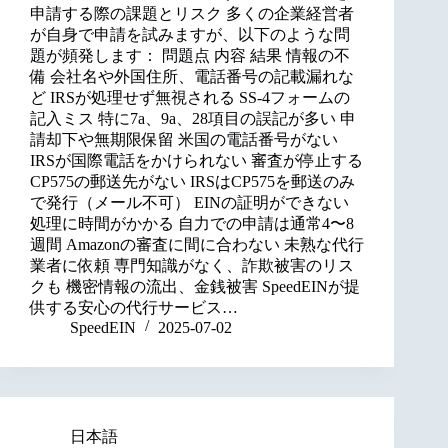
申請する際の課題とリスク 多くの企業経営者
が自身で申請を試みますが、以下のような問
題が頻発します： 問題点 内容 結果 情報の不
備 会社名や外国住所、電話番号の記載漏れな
ど IRSが処理せず無視される SS-4フォームの
記入ミス 特に7a、9a、28項目の誤記が多い 申
請却下や無期限保留 米国の電話番号がない
IRSが国際電話をかけられない 審査が停止する
CP575の郵送先がない IRSはCP575を郵送のみ
で発行（メール不可） EINの証明ができない
処理に時間がかかる 自力での申請は通常4〜8
週間 Amazonの審査に間に合わない 未熟な代行
業者に依頼 専門知識がなく、詐欺被害のリス
クも 機密情報の流出、金銭被害 SpeedEINが提
供する安心の代行サービス…
SpeedEIN
2025-07-02
日本語