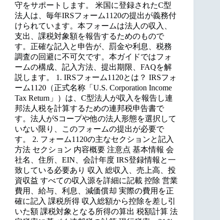
守をサポートします。 米国に登録されたC型
法人は、毎年IRSフォーム1120の提出が義務付
けられています。本フォームは法人の収入、
支出、課税対象額を報告するためのもので
す。正確な記入と申告が、罰金や利息、税務
調査の回避に不可欠です。本ガイドではフォ
ームの構成、記入方法、提出期限、FAQを解
説します。 1. IRSフォーム1120とは？ IRSフォ
ーム1120（正式名称「U.S. Corporation Income
Tax Return」）は、C型法人が収入を報告し連
邦法人税を計算するための連邦税申告書で
す。法人がSコープや他の法人形態を選択して
いない限り、このフォームの提出が必要で
す。 2. フォーム1120の主なセクションと記入
方法 セクション 内容概要 注意点 基本情報 会
社名、住所、EIN、会計年度 IRS登録情報と一
致している必要あり 収入 総収入、売上高、投
資収益 すべての収入源を詳細に記載 控除 営業
費用、給与、利息、減価償却 実際の費用を正
確に記入 課税所得 収入総額から控除を差し引
いた額 課税対象となる所得の算出 税額計算 法