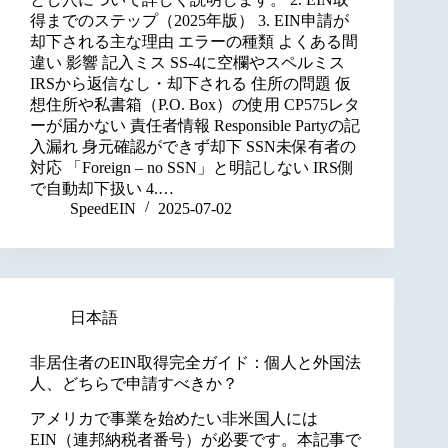
得までのステップ（2025年版） 3. EIN申請が
却下される主な理由 エラーの種類 よくある間
違い 影響 記入ミス SS-4に空欄やスペルミス
IRSから返信なし・却下される 住所の問題 仮
想住所や私書箱（P.O. Box）の使用 CP575レタ
ーが届かない 責任者情報 Responsible Partyの記
入漏れ 身元確認ができず却下 SSN未保有者の
対応 「Foreign – no SSN」と明記しない IRS側
で自動却下扱い 4.…
SpeedEIN
2025-07-02
日本語
非居住者のEIN取得完全ガイド：個人と外国法
人、どちらで申請すべきか？
アメリカで事業を始めたい非米国人には
EIN（連邦納税者番号）が必要です。本記事で