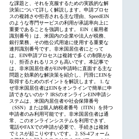
な課題と、それを克服するための実践的な解
決策について詳しく解説します。申請プロセ
スの複雑さや拒否される主な理由、SpeedEIN
のような専門サービスの利用が承認率向上に
重要であることを強調します。 EIN（雇用者
識別番号）は、米国内の企業や法人が税務、
銀行業務、その他公式用途に使用する重要な
連邦識別番号です。非米国居住者にとって
は、EIN申請プロセスは複雑で多くの制限があ
り、拒否されるリスクも高いです。本記事で
は、非米国居住者がEIN申請時に直面する主な
問題と効果的な解決策を紹介し、円滑にEINを
取得するためのポイントを解説します。 1. な
ぜ非米国居住者はEINをオンラインで簡単に申
請できないのか？ IRSのオンラインEIN申請シ
ステムは、米国内居住者や社会保障番号
（SSN）または個人納税者番号（ITIN）を持つ
申請者のみ利用可能です。非米国居住者は通
常、このオンラインシステムを利用できず、
電話やFAXでの申請が必要で、手続きは複雑
でミスが起こりやすいです。 2. SS-4フォーム