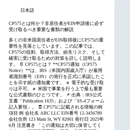
日本語
CP575とは何か？非居住者がEIN申請後に必ず
受け取るべき重要な書類の解説
多くの非米国居住者がEIN取得後にCP575の重
要性を見落としています。この記事では、
CP575の役割、取得方法、紛失リスク、そして
確実に受け取るための対策を詳しく説明しま
す。 📄 CP575とは？ **CP575通知（CP575
Notice）**は、IRS（米国内国歳入庁）が雇用
者識別番号（EIN）の発行を正式に承認したこ
とを示す紙の通知書です。 🔹 電子的な受け取
りは不可。🔹 米国で事業を行う上で最も重要
な公式書類のひとつです。 📌 出典：IRS公式
文書「Publication 1635」および「SS-4フォーム
記入要領」。 🧾 CP575に記載される情報の例
項目 例 会社名 ABC LLC EIN番号 12-3456789
会社住所 123 Main St, WY 82001 発行日 2025年
6月 注意書き 「この通知は大切に保管してく