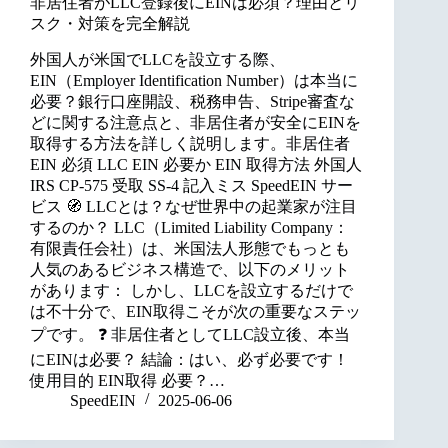
非居住者がLLC登録後にEINは必須？理由とリ
スク・対策を完全解説
外国人が米国でLLCを設立する際、
EIN（Employer Identification Number）は本当に
必要？銀行口座開設、税務申告、Stripe審査な
どに関する注意点と、非居住者が安全にEINを
取得する方法を詳しく説明します。非居住者
EIN 必須 LLC EIN 必要か EIN 取得方法 外国人
IRS CP‑575 受取 SS‑4 記入ミス SpeedEIN サー
ビス 🧭 LLCとは？なぜ世界中の起業家が注目
するのか？ LLC（Limited Liability Company：
有限責任会社）は、米国法人形態でもっとも
人気のあるビジネス構造で、以下のメリット
があります： しかし、LLCを設立するだけで
は不十分で、EIN取得こそが次の重要なステッ
プです。 ❓ 非居住者としてLLC設立後、本当
にEINは必要？ 結論：はい、必ず必要です！
使用目的 EIN取得 必要？…
SpeedEIN
2025-06-06