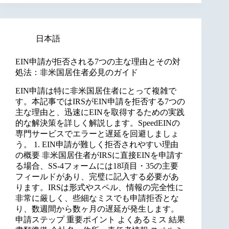
日本語
EIN申請が拒否される7つの主な理由とその対
処法：非米国居住者必見のガイド
EIN申請は特に非米国居住者にとって複雑で
す。本記事ではIRSがEIN申請を拒否する7つの
主な理由と、迅速にEINを取得するための実践
的な解決策を詳しく解説します。SpeedEINの
専門サービスでエラーと遅延を回避しましょ
う。 1. EIN申請が難しく拒否されやすい理由
の概要 非米国居住者がIRSに直接EINを申請す
る場合、SS-4フォームには18項目・35の主要
フィールドがあり、完璧に記入する必要があ
ります。IRSは形式やスペル、情報の完全性に
非常に厳しく、些細なミスでも申請拒否とな
り、数週間から数ヶ月の遅延が発生します。
申請ステップ 重要ポイント よくあるミス 結果