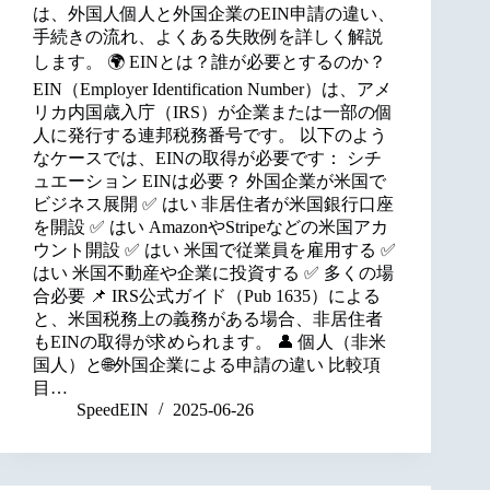
は、外国人個人と外国企業のEIN申請の違い、
手続きの流れ、よくある失敗例を詳しく解説
します。 🌍 EINとは？誰が必要とするのか？
EIN（Employer Identification Number）は、アメ
リカ内国歳入庁（IRS）が企業または一部の個
人に発行する連邦税務番号です。 以下のよう
なケースでは、EINの取得が必要です： シチ
ュエーション EINは必要？ 外国企業が米国で
ビジネス展開 ✅ はい 非居住者が米国銀行口座
を開設 ✅ はい AmazonやStripeなどの米国アカ
ウント開設 ✅ はい 米国で従業員を雇用する ✅
はい 米国不動産や企業に投資する ✅ 多くの場
合必要 📌 IRS公式ガイド（Pub 1635）による
と、米国税務上の義務がある場合、非居住者
もEINの取得が求められます。 👤 個人（非米
国人）と🌐外国企業による申請の違い 比較項
目…
SpeedEIN
2025-06-26