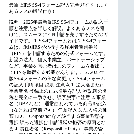
最新版IRS SS-4フォーム記入完全ガイド（よく
あるミスの解説付き）
説明：2025年最新版IRS SS-4フォームの記入手
順と注意点を詳しく解説。よくあるミスを避
けて、スムーズにEIN申請を完了するためのガ
イドです。 1. SS-4フォームとは？ SS-4フォー
ムは、米国IRSが発行する雇用者識別番号
（EIN）を申請するための公式フォームです。
新設の法人、個人事業主、パートナーシップ
など、事業を営む者はこのフォームを提出し
てEINを取得する必要があります。 2. 2025年
版SS-4フォームの主な変更点 3. SS-4フォーム
の記入手順 項目 説明 注意点 1. 法人名または
事業者名 登録上の正式名称を記入 登記簿の名
称と完全に一致させ、誤字脱字に注意 2. 事業
名（DBAなど） 通常使われている商号を記入
（なければ空欄で可） 任意記入 3. 法人格の種
類 LLC、Corporationなど該当する事業形態を
選択 誤った選択は申請遅延や拒否の原因とな
る 4. 責任者名（Responsible Party） 事業の管