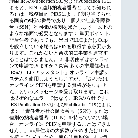
理由 IRSのPublication 583およびPublication 15に
よると、EIN（連邦納税者番号としても知られ
る）は、税務目的でIRSによって割り当てられ
る固有の9桁の番号であり、個人の社会保障番
号（SSN）と同様の役割を果たします。以下の
ような場面で必要となります： 重要ポイント:
非居住者であっても、米国でLLCまたはCorp
を設立している場合はEINを取得する必要があ
ります。これがないと合法的に事業を運営す
ることはできません。 2. 非居住者はオンライ
ンで申請できますか？真実 多くの非居住者は
IRSの「EINアシスタント」オンライン申請シ
ステムを使用しようとしますが、「あなたは
オンラインでEINを申請する資格がありませ
ん」というメッセージを受け取ります。 これ
は技術的なエラーではなく、IRSの方針です。
IRS Publication 1635およびPublication 519によれ
ば： 「責任者が社会保険番号（SSN）または
個別の納税者番号（ITIN）を持っていない場
合、オンラインでEINを申請することはできま
せん。」 非居住者の大多数がSSNまたはITIN
を持っていないため、彼らは自動的にオンラ