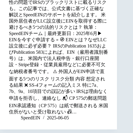
性の問題でIRSのブラックリストに載るリスク
も。この記事では、公式文書に基づく正確な
解説とSpeedEINのサポートを紹介します。 米
国外居住者がLLC設立後にEINを取得する際に
避けるべき5つの法的リスクとは？ 執筆：
SpeedEINチーム｜最終更新日：2025年6月▶
EINを今すぐ申請する » 🧭 EINとは？なぜLLC
設立後に必ず必要？ IRSのPublication 1635およ
びPublication 583によれば、EIN（雇用者識別番
号）は、米国内で法人税申告・銀行口座開
設・Stripe登録・従業員雇用などに必要不可欠
な納税者番号です。 ⚠️ 外国人がEIN申請で直
面する5つのリスク リスク分類 内容 想定され
る結果 ❌ SS-4フォームの記入ミス 特に7a、
7b、9a、10項目での誤記が多い IRSは理由なく
申請を拒否し、連絡なし 📬 CP 575の郵送問題
EIN承認通知（CP 575）は紙で郵送される 米国
住所がないと受け取れない 📠…
SpeedEIN
2025-06-05