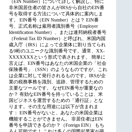
（EIN Number）について詳しく解説し、特に
非米国居住者の皆さんがIRSから自社のEIN番
号を取得する方法について具体的に案内しま
す。 EIN番号（EIN Number）とは？ EIN番
号、正式名称は雇用者識別番号（Employer
Identification Number）、または連邦納税者番号
（Federal Tax ID Number）と呼ばれ、米国内国
歳入庁（IRS）によって企業体に割り当てられ
る9桁のユニークな識別番号です。通常、XX-
XXXXXXXという形式で表されます。 簡単に
言えば、EIN番号はあなたの米国企業の「社会
保険番号」（SSN）のようなものですが、これ
は企業に対して発行されるものです。IRSが企
業の税務事務を識別、追跡、管理するための
主要なツールです。 なぜEIN番号が重要なの
か？ 有効なEIN番号を持っていることは、米
国ビジネスを運営するための「通行証」とな
ります。その主な用途には以下が含まれま
す： EIN番号がないと、あなたの米国企業は
機能することができません。 非居住者はEIN
番号を申請できるのか？（Foreign EIN） もち
ろん可能です！ これは多くの国際起業家が最