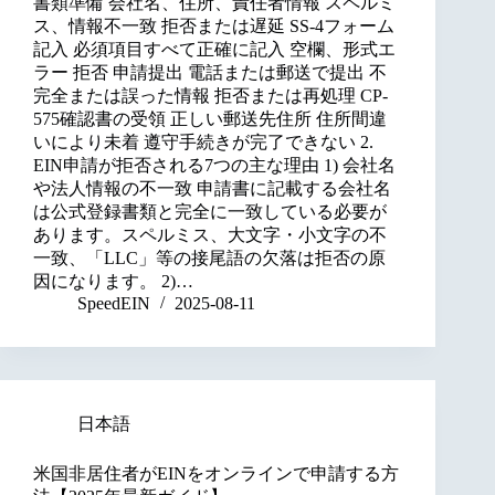
書類準備 会社名、住所、責任者情報 スペルミ
ス、情報不一致 拒否または遅延 SS-4フォーム
記入 必須項目すべて正確に記入 空欄、形式エ
ラー 拒否 申請提出 電話または郵送で提出 不
完全または誤った情報 拒否または再処理 CP-
575確認書の受領 正しい郵送先住所 住所間違
いにより未着 遵守手続きが完了できない 2.
EIN申請が拒否される7つの主な理由 1) 会社名
や法人情報の不一致 申請書に記載する会社名
は公式登録書類と完全に一致している必要が
あります。スペルミス、大文字・小文字の不
一致、「LLC」等の接尾語の欠落は拒否の原
因になります。 2)…
SpeedEIN
2025-08-11
日本語
米国非居住者がEINをオンラインで申請する方