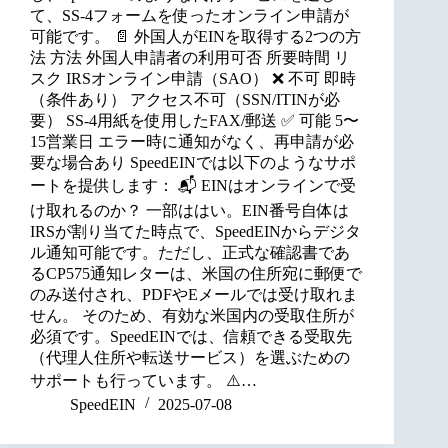
て、SS-4フォームを使ったオンライン申請が
可能です。 📄 外国人がEINを取得する2つの方
法 方法 外国人申請者の利用可否 所要時間 リ
スク IRSオンライン申請（SAO） ❌ 不可 即時
（条件あり） アクセス不可（SSN/ITINが必
要） SS-4用紙を使用したFAX/郵送 ✅ 可能 5〜
15営業日 エラー時に通知がなく、再申請が必
要な場合あり SpeedEINでは以下のようなサポ
ートを提供します： 📬 EINはオンラインで受
け取れるのか？ 一部ははい。EIN番号自体は
IRSが割り当てた時点で、SpeedEINからデジタ
ル通知可能です。ただし、正式な確認書であ
るCP575通知レターは、米国の住所宛に郵便で
のみ送付され、PDFやEメールでは受け取れま
せん。 そのため、有効な米国内の受取住所が
必須です。SpeedEINでは、信頼できる受取先
（代理人住所や転送サービス）を選ぶための
サポートも行っています。 ⚠️…
SpeedEIN
2025-07-08