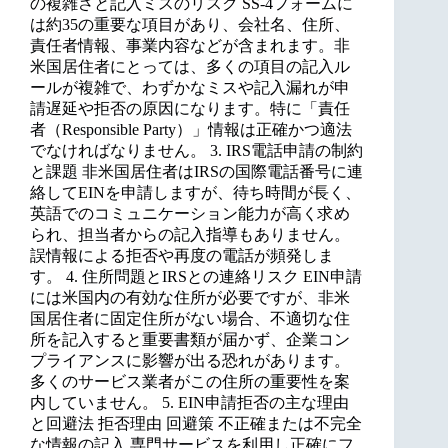
の複雑さと記入ミスのリスク SS-4フォームに
は約35の重要な項目があり、会社名、住所、
責任者情報、事業内容などが含まれます。非
米国居住者にとっては、多くの項目の記入ル
ールが複雑で、わずかなミスや記入漏れが申
請遅延や拒否の原因になります。特に「責任
者（Responsible Party）」情報は正確かつ適法
でなければなりません。 3. IRS電話申請の制約
と課題 非米国居住者はIRSの国際電話番号に連
絡してEINを申請しますが、待ち時間が長く、
英語でのコミュニケーション能力が高く求め
られ、担当者からの記入指導もありません。
誤情報による拒否や再度の電話が頻発しま
す。 4. 住所問題とIRSとの連絡リスク EIN申請
には米国内の有効な住所が必要ですが、非米
国居住者に固定住所がない場合、不適切な住
所を記入すると重要書類が届かず、企業コン
プライアンスに影響が出る恐れがあります。
多くのサービス業者がこの住所の重要性を案
内していません。 5. EIN申請拒否の主な理由
と回避法 拒否理由 回避策 不正確または不完全
な情報の記入 専門サービスを利用し正確にフ