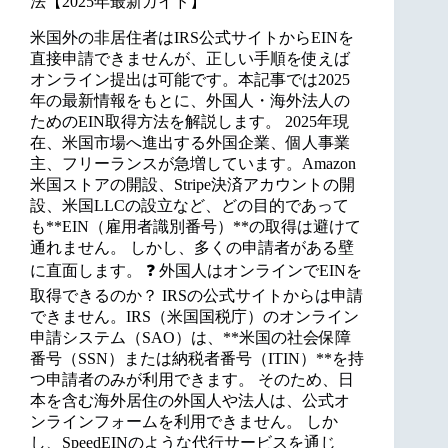
法【2025年最新ガイド】
米国外の非居住者はIRS公式サイトからEINを
直接申請できませんが、正しい手順を使えば
オンライン提出は可能です。本記事では2025
年の最新情報をもとに、外国人・海外法人の
ためのEIN取得方法を解説します。 2025年現
在、米国市場へ進出する外国企業、個人事業
主、フリーランスが急増しています。Amazon
米国ストアの開設、Stripe決済アカウントの開
設、米国LLCの設立など、どの目的であって
も**EIN（雇用者識別番号）**の取得は避けて
通れません。 しかし、多くの申請者がある壁
に直面します。 ❓ 外国人はオンラインでEINを
取得できるのか？ IRSの公式サイトからは申請
できません。IRS（米国国税庁）のオンライン
申請システム（SAO）は、**米国の社会保障
番号（SSN）または納税者番号（ITIN）**を持
つ申請者のみが利用できます。 そのため、日
本を含む海外居住の外国人や法人は、公式オ
ンラインフォームを利用できません。 しか
し、SpeedEINのような代行サービスを通じ