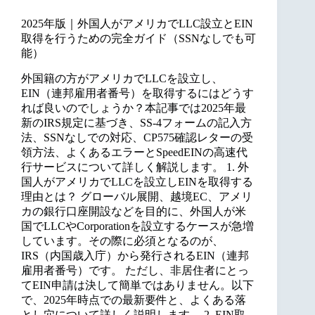
2025年版｜外国人がアメリカでLLC設立とEIN
取得を行うための完全ガイド（SSNなしでも可
能）
外国籍の方がアメリカでLLCを設立し、
EIN（連邦雇用者番号）を取得するにはどうす
れば良いのでしょうか？本記事では2025年最
新のIRS規定に基づき、SS-4フォームの記入方
法、SSNなしでの対応、CP575確認レターの受
領方法、よくあるエラーとSpeedEINの高速代
行サービスについて詳しく解説します。 1. 外
国人がアメリカでLLCを設立しEINを取得する
理由とは？ グローバル展開、越境EC、アメリ
カの銀行口座開設などを目的に、外国人が米
国でLLCやCorporationを設立するケースが急増
しています。その際に必須となるのが、
IRS（内国歳入庁）から発行されるEIN（連邦
雇用者番号）です。 ただし、非居住者にとっ
てEIN申請は決して簡単ではありません。以下
で、2025年時点での最新要件と、よくある落
とし穴について詳しく説明します。 2. EIN取