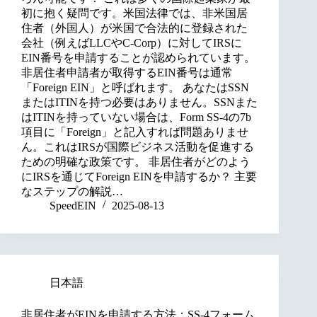
初に抱く疑問です。米国法律では、非米国居
住者（外国人）が米国で合法的に登録された
会社（例えばLLCやC-Corp）に対してIRSに
EIN番号を申請することが認められています。
非居住者申請者が取得するEIN番号は通常
「Foreign EIN」と呼ばれます。 あなたはSSN
またはITINを持つ必要はありません。SSNまた
はITINを持っていない場合は、Form SS-4の7b
項目に「Foreign」と記入すれば問題ありませ
ん。これはIRSが国際ビジネス活動を促進する
ための明確な政策です。 非居住者がどのよう
にIRSを通じてForeign EINを申請するか？ 主要
なステップの解説…
SpeedEIN
2025-08-13
日本語
非居住者がEINを申請する方法：SS-4フォーム