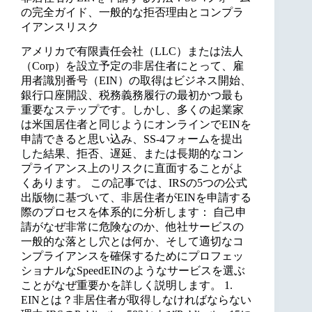
の完全ガイド、一般的な拒否理由とコンプラ
イアンスリスク
アメリカで有限責任会社（LLC）または法人
（Corp）を設立予定の非居住者にとって、雇
用者識別番号（EIN）の取得はビジネス開始、
銀行口座開設、税務義務履行の最初かつ最も
重要なステップです。しかし、多くの起業家
は米国居住者と同じようにオンラインでEINを
申請できると思い込み、SS-4フォームを提出
した結果、拒否、遅延、または長期的なコン
プライアンス上のリスクに直面することがよ
くあります。 この記事では、IRSの5つの公式
出版物に基づいて、非居住者がEINを申請する
際のプロセスを体系的に分析します： 自己申
請がなぜ非常に危険なのか、他社サービスの
一般的な落とし穴とは何か、そして適切なコ
ンプライアンスを確保するためにプロフェッ
ショナルなSpeedEINのようなサービスを選ぶ
ことがなぜ重要かを詳しく説明します。 1.
EINとは？非居住者が取得しなければならない