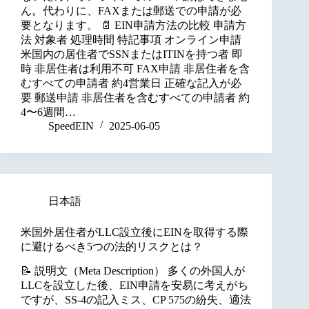
ん。代わりに、FAXまたは郵送での申請が必
要となります。 📄 EIN申請方法の比較 申請方
法 対象者 処理時間 特記事項 オンライン申請
米国内の居住者でSSNまたはITINを持つ者 即
時 非居住者は利用不可 FAX申請 非居住者を含
むすべての申請者 約4営業日 正確な記入が必
要 郵送申請 非居住者を含むすべての申請者 約
4〜6週間…
SpeedEIN
2025-06-05
日本語
米国外居住者がLLC設立後にEINを取得する際
に避けるべき5つの法的リスクとは？
📝 説明文（Meta Description） 多くの外国人が
LLCを設立した後、EIN申請を安易に考えがち
ですが、SS-4の記入ミス、CP 575の紛失、適法