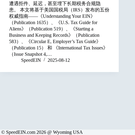
遭遇拒件、延迟，甚至埋下长期税务合规隐
患。 本文将基于美国国税局（IRS）发布的五份
权威指南——《Understanding Your EIN》
（Publication 1635）、《U.S. Tax Guide for
Aliens》（Publication 519）、《Starting a
Business and Keeping Records》（Publication
583）、《Circular E, Employer’s Tax Guide》
（Publication 15） 和 《International Tax Issues》
（Issue Snapshot 4,…
SpeedEIN
2025-08-12
© SpeedEIN.com 2026 @ Wyoming USA