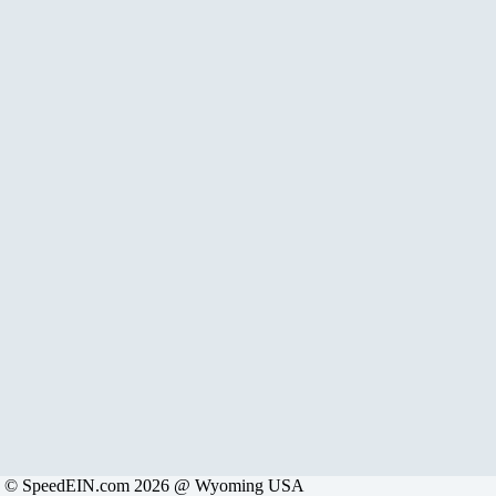
© SpeedEIN.com 2026 @ Wyoming USA