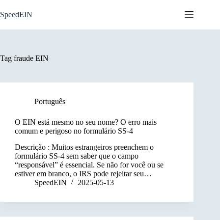
Skip
to
SpeedEIN
content
Tag
fraude EIN
Português
O EIN está mesmo no seu nome? O erro mais
comum e perigoso no formulário SS-4
Descrição : Muitos estrangeiros preenchem o
formulário SS-4 sem saber que o campo
“responsável” é essencial. Se não for você ou se
estiver em branco, o IRS pode rejeitar seu…
SpeedEIN
2025-05-13